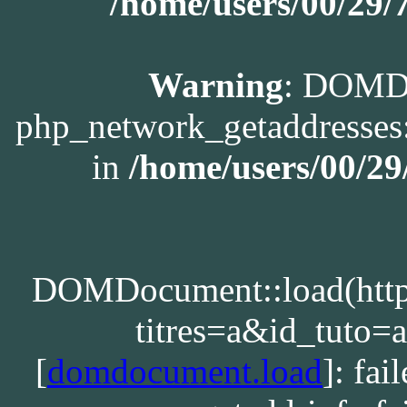
/home/users/00/29
Warning
: DOMDo
php_network_getaddresses:
in
/home/users/00/2
DOMDocument::load(http:/
titres=a&id_tuto
[
domdocument.load
]: fa