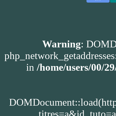
Warning
: DOMDo
php_network_getaddresses:
in
/home/users/00/2
DOMDocument::load(http:/
titres=a&id_tuto