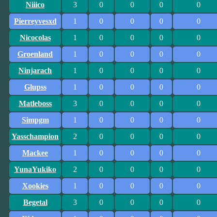
Niiico
3
0
0
0
0
Pierreyvesxd
1
0
0
0
0
Nicocolas
1
0
0
0
0
Groenland
1
0
0
0
0
Ninjarach
1
0
0
0
0
Glupss
1
0
0
0
0
Matleboss
3
0
0
0
0
Simpgm
1
0
0
0
0
Yasschampion
2
0
0
0
0
Mackee
1
0
0
0
0
YunaYukiko
2
0
0
0
0
Xookies
1
0
0
0
0
Begetal
3
0
0
0
0