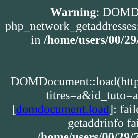
Warning
: DOMDo
php_network_getaddresses:
in
/home/users/00/2
DOMDocument::load(http:/
titres=a&id_tuto
[
domdocument.load
]: fa
getaddrinfo fa
/home/users/00/29