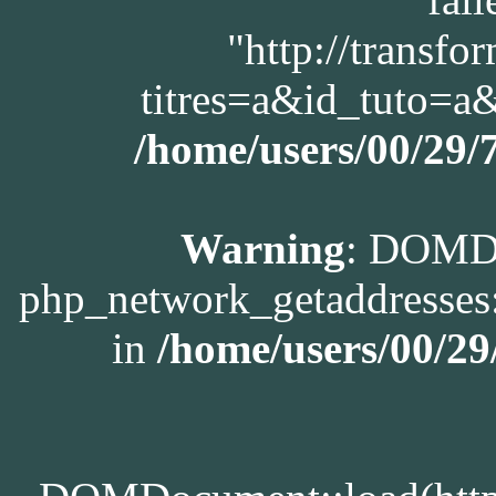
"http://transfo
titres=a&id_tuto=
/home/users/00/29
Warning
: DOMDo
php_network_getaddresses:
in
/home/users/00/2