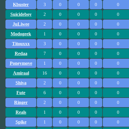
Kbuster
3
0
0
0
0
Suicideboy
2
0
0
0
0
JuLiwee
2
0
0
0
0
Modogeek
1
0
0
0
0
Titouxxx
3
0
0
0
0
Redaa
7
0
0
0
0
Poneymove
1
0
0
0
0
Amiraal
16
0
0
0
0
Shiva
2
0
0
0
0
Fute
6
0
0
0
0
Ringer
2
0
0
0
0
Reals
1
0
0
0
0
Spike
1
0
0
0
0