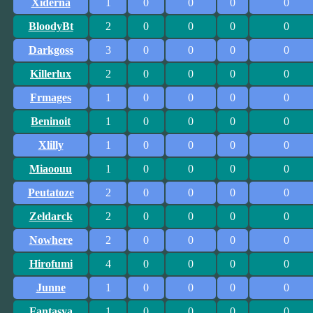
Xiderna
1
0
0
0
0
BloodyBt
2
0
0
0
0
Darkgoss
3
0
0
0
0
Killerlux
2
0
0
0
0
Frmages
1
0
0
0
0
Beninoit
1
0
0
0
0
Xlilly
1
0
0
0
0
Miaoouu
1
0
0
0
0
Peutatoze
2
0
0
0
0
Zeldarck
2
0
0
0
0
Nowhere
2
0
0
0
0
Hirofumi
4
0
0
0
0
Junne
1
0
0
0
0
Fantasya
1
0
0
0
0