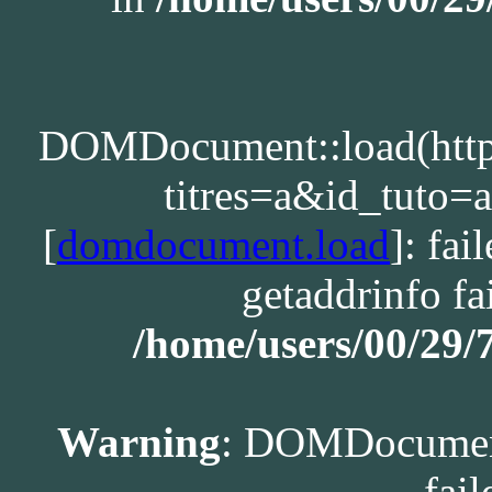
DOMDocument::load(http:/
titres=a&id_tuto
[
domdocument.load
]: fa
getaddrinfo fa
/home/users/00/29
Warning
: DOMDocument
fail