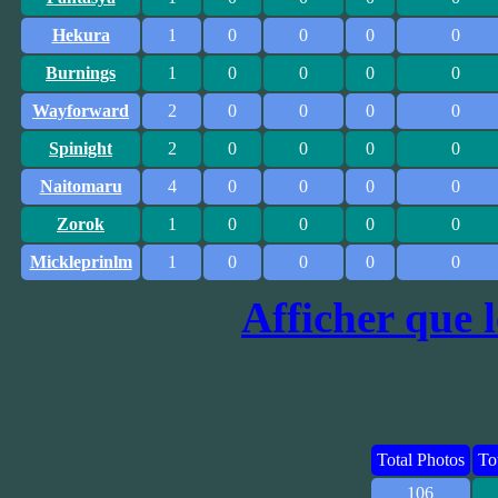
Hekura
1
0
0
0
0
Burnings
1
0
0
0
0
Wayforward
2
0
0
0
0
Spinight
2
0
0
0
0
Naitomaru
4
0
0
0
0
Zorok
1
0
0
0
0
Mickleprinlm
1
0
0
0
0
Afficher que le
Total Photos
To
106