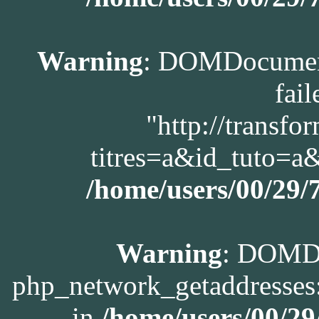
Warning
: DOMDocument
fail
"http://transfo
titres=a&id_tuto=
/home/users/00/29
Warning
: DOMDo
php_network_getaddresses:
in
/home/users/00/2