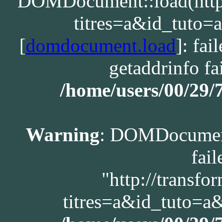
DOMDocument::load(http:/
titres=a&id_tuto
[
domdocument.load
]: fa
getaddrinfo fa
/home/users/00/29
Warning
: DOMDocument
fail
"http://transfo
titres=a&id_tuto=