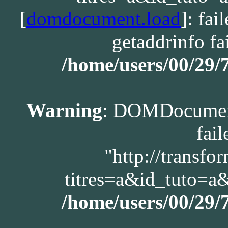
[
domdocument.load
]: fa
getaddrinfo fa
/home/users/00/29
Warning
: DOMDocument
fail
"http://transfo
titres=a&id_tuto=
/home/users/00/29