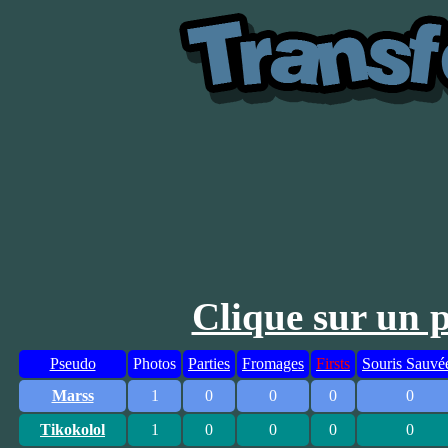
Clique sur un 
Pseudo
Photos
Parties
Fromages
Firsts
Souris Sauvé
Marss
1
0
0
0
0
Tikokolol
1
0
0
0
0