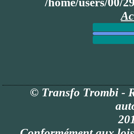
/home/users/00/
Ac
© Transfo Trombi - 
aut
201
Conformément aux lois i