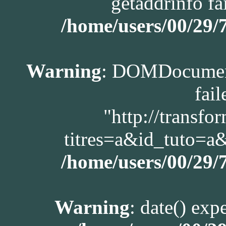
getaddrinfo fa
/home/users/00/29
Warning
: DOMDocument
fail
"http://transfo
titres=a&id_tuto=
/home/users/00/29
Warning
: date() exp