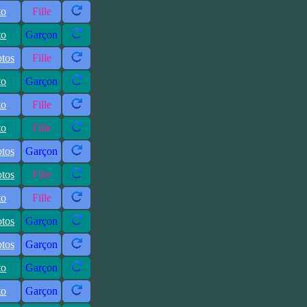
to
Fille
to
Garçon
otos
Fille
to
Garçon
to
Fille
to
Fille
otos
Garçon
otos
Fille
to
Fille
otos
Garçon
otos
Garçon
to
Garçon
to
Garçon