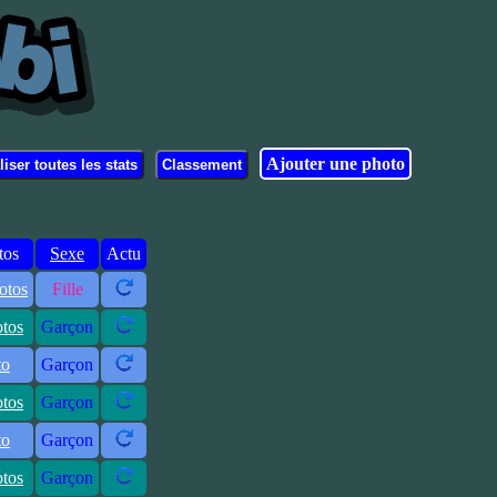
Ajouter une photo
tos
Sexe
Actu
otos
Fille
otos
Garçon
to
Garçon
otos
Garçon
to
Garçon
otos
Garçon