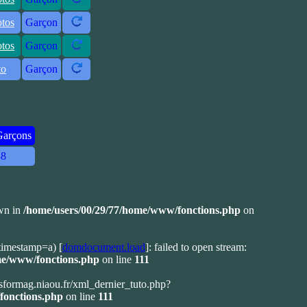
otos
Garçon
otos
Garçon
to
Garçon
Garçons
38
own in
/home/users/00/29/77/home/www/fonctions.php
on
timestamp=a) [
domdocument.load
]: failed to open stream:
me/www/fonctions.php
on line
111
ransformag.niaou.fr/xml_dernier_tuto.php?
fonctions.php
on line
111