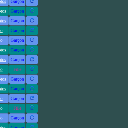
otos
Garçon
otos
Garçon
otos
Garçon
to
Garçon
to
Garçon
otos
Garçon
otos
Garçon
to
Fille
otos
Garçon
otos
Garçon
to
Garçon
to
Fille
to
Garçon
otos
Garçon