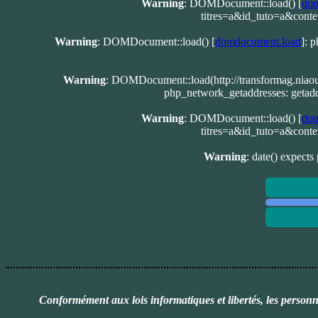
Warning
: DOMDocument::load() [
dom
titres=a&id_tuto=a&con
Warning
: DOMDocument::load() [
domdocument.load
]: 
Warning
: DOMDocument::load(http://transformag.niao
php_network_getaddresses: getadd
Warning
: DOMDocument::load() [
dom
titres=a&id_tuto=a&con
Warning
: date() expects
Conformément aux lois informatiques et libertés, les person