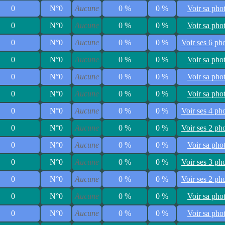
0
N°0
Aucune
0 %
0 %
Voir sa pho
0
N°0
Aucune
0 %
0 %
Voir sa pho
0
N°0
Aucune
0 %
0 %
Voir ses 6 ph
0
N°0
Aucune
0 %
0 %
Voir sa pho
0
N°0
Aucune
0 %
0 %
Voir sa pho
0
N°0
Aucune
0 %
0 %
Voir sa pho
0
N°0
Aucune
0 %
0 %
Voir ses 4 ph
0
N°0
Aucune
0 %
0 %
Voir ses 2 ph
0
N°0
Aucune
0 %
0 %
Voir sa pho
0
N°0
Aucune
0 %
0 %
Voir ses 3 ph
0
N°0
Aucune
0 %
0 %
Voir ses 2 ph
0
N°0
Aucune
0 %
0 %
Voir sa pho
0
N°0
Aucune
0 %
0 %
Voir sa pho