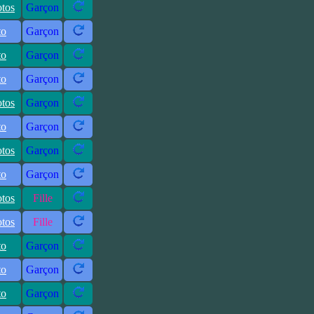
otos
Garçon
to
Garçon
to
Garçon
to
Garçon
otos
Garçon
to
Garçon
otos
Garçon
to
Garçon
otos
Fille
otos
Fille
to
Garçon
to
Garçon
to
Garçon