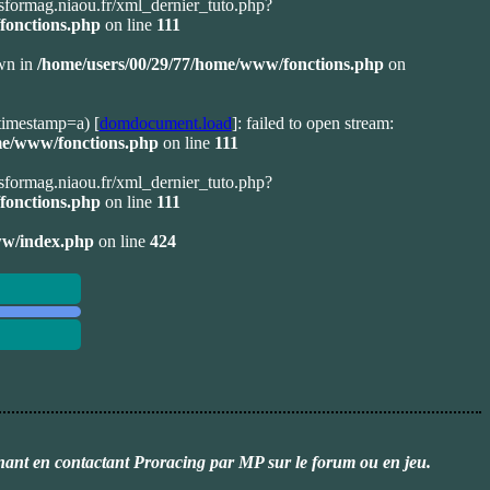
ransformag.niaou.fr/xml_dernier_tuto.php?
fonctions.php
on line
111
own in
/home/users/00/29/77/home/www/fonctions.php
on
timestamp=a) [
domdocument.load
]: failed to open stream:
me/www/fonctions.php
on line
111
ransformag.niaou.fr/xml_dernier_tuto.php?
fonctions.php
on line
111
ww/index.php
on line
424
rnant en contactant Proracing par MP sur le forum ou en jeu.