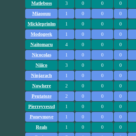
Matleboss
3
0
0
0
Miaoouu
1
0
0
0
Mickleprinlm
1
0
0
0
Modogeek
1
0
0
0
Naitomaru
4
0
0
0
Nicocolas
1
0
0
0
Niiico
3
0
0
0
Ninjarach
1
0
0
0
Nowhere
2
0
0
0
Peutatoze
2
0
0
0
Pierreyvesxd
1
0
0
0
Poneymove
1
0
0
0
Reals
1
0
0
0