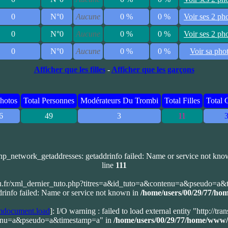
0
N°0
Aucune
0 %
0 %
Voir ses 2 ph
0
N°0
Aucune
0 %
0 %
Voir ses 2 ph
0
N°0
Aucune
0 %
0 %
Voir sa pho
Afficher que les filles
-
Afficher que les garçons
Photos
Total Personnes
Modérateurs Du Trombi
Total Filles
Total 
6
49
3
11
php_network_getaddresses: getaddrinfo failed: Name or service not kn
line
111
u.fr/xml_dernier_tuto.php?titres=a&id_tuto=a&contenu=a&pseudo=a&
rinfo failed: Name or service not known in
/home/users/00/29/77/ho
document.load
]: I/O warning : failed to load external entity "http://t
tenu=a&pseudo=a&timestamp=a" in
/home/users/00/29/77/home/www/