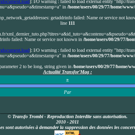
document.load
]: I/O warning : failed to load external entity "http://t
tenu=a&pseudo=a&timestamp=a" in
/home/users/00/29/77/home/www/
php_network_getaddresses: getaddrinfo failed: Name or service not kn
line
111
u.fr/xml_dernier_tuto.php?titres=a&id_tuto=a&contenu=a&pseudo=a&
rinfo failed: Name or service not known in
/home/users/00/29/77/ho
document.load
]: I/O warning : failed to load external entity "http://t
tenu=a&pseudo=a&timestamp=a" in
/home/users/00/29/77/home/www/
 parameter 2 to be long, string given in
/home/users/00/29/77/home/w
Actualité Transfor'Mag :
»
Par
© Transfo Trombi - Reproduction
Interdite
sans autorisation.
2010 - 2011
nes sont autorisées à demander la suppression des données les conce