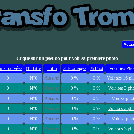
Clique sur un pseudo pour voir sa première photo
ris Sauvées
N° Titre
Tribu
% Fromages
% First
Voir Ses Pho
0
N°0
Aucune
0 %
0 %
Voir ses 16 ph
0
N°0
Aucune
0 %
0 %
Voir ses 3 ph
0
N°0
Aucune
0 %
0 %
Voir sa pho
0
N°0
Aucune
0 %
0 %
Voir ses 2 ph
0
N°0
Aucune
0 %
0 %
Voir sa pho
0
N°0
Aucune
0 %
0 %
Voir ses 3 ph