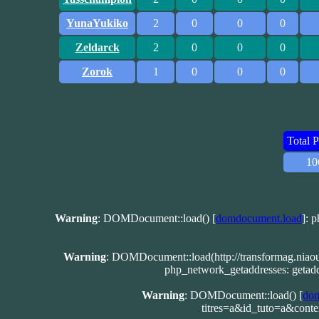
YunaYukiko
2
0
0
0
Zeldarck
2
0
0
0
Zorok
1
0
0
0
Total 
10
Warning
: DOMDocument::load() [
domdocument.load
]: 
Warning
: DOMDocument::load(http://transformag.niao
php_network_getaddresses: getadd
Warning
: DOMDocument::load() [
dom
titres=a&id_tuto=a&con