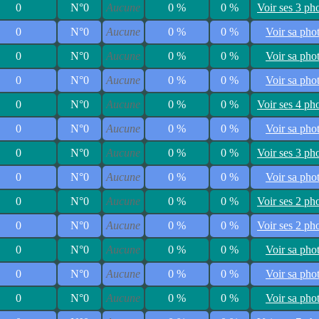
0
N°0
Aucune
0 %
0 %
Voir ses 3 ph
0
N°0
Aucune
0 %
0 %
Voir sa pho
0
N°0
Aucune
0 %
0 %
Voir sa pho
0
N°0
Aucune
0 %
0 %
Voir sa pho
0
N°0
Aucune
0 %
0 %
Voir ses 4 ph
0
N°0
Aucune
0 %
0 %
Voir sa pho
0
N°0
Aucune
0 %
0 %
Voir ses 3 ph
0
N°0
Aucune
0 %
0 %
Voir sa pho
0
N°0
Aucune
0 %
0 %
Voir ses 2 ph
0
N°0
Aucune
0 %
0 %
Voir ses 2 ph
0
N°0
Aucune
0 %
0 %
Voir sa pho
0
N°0
Aucune
0 %
0 %
Voir sa pho
0
N°0
Aucune
0 %
0 %
Voir sa pho