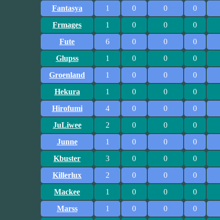
Fantasya
1
0
0
0
Frmages
1
0
0
0
Fute
6
0
0
0
Glupss
1
0
0
0
Groenland
1
0
0
0
Hekura
1
0
0
0
Hirofumi
4
0
0
0
JuLiwee
2
0
0
0
Junne
1
0
0
0
Kbuster
3
0
0
0
Killerlux
2
0
0
0
Mackee
1
0
0
0
Marss
1
0
0
0