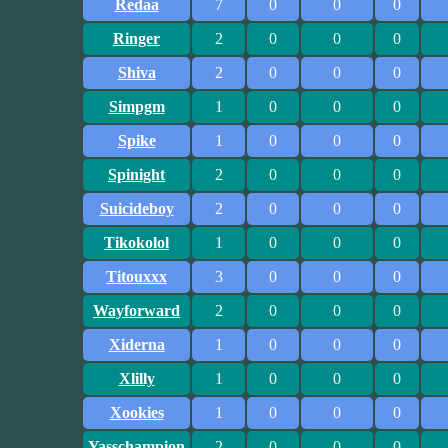
Redaa
7
0
0
0
Ringer
2
0
0
0
Shiva
2
0
0
0
Simpgm
1
0
0
0
Spike
1
0
0
0
Spinight
2
0
0
0
Suicideboy
2
0
0
0
Tikokolol
1
0
0
0
Titouxxx
3
0
0
0
Wayforward
2
0
0
0
Xiderna
1
0
0
0
Xlilly
1
0
0
0
Xookies
1
0
0
0
Yasschampion
2
0
0
0