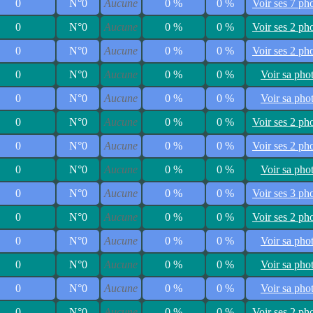
0
N°0
Aucune
0 %
0 %
Voir ses 7 ph
0
N°0
Aucune
0 %
0 %
Voir ses 2 ph
0
N°0
Aucune
0 %
0 %
Voir ses 2 ph
0
N°0
Aucune
0 %
0 %
Voir sa pho
0
N°0
Aucune
0 %
0 %
Voir sa pho
0
N°0
Aucune
0 %
0 %
Voir ses 2 ph
0
N°0
Aucune
0 %
0 %
Voir ses 2 ph
0
N°0
Aucune
0 %
0 %
Voir sa pho
0
N°0
Aucune
0 %
0 %
Voir ses 3 ph
0
N°0
Aucune
0 %
0 %
Voir ses 2 ph
0
N°0
Aucune
0 %
0 %
Voir sa pho
0
N°0
Aucune
0 %
0 %
Voir sa pho
0
N°0
Aucune
0 %
0 %
Voir sa pho
0
N°0
Aucune
0 %
0 %
Voir ses 2 ph