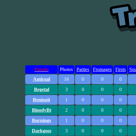
Pseudo
Photos
Parties
Fromages
Firsts
Sou
Amiraal
16
0
0
0
Begetal
3
0
0
0
Beninoit
1
0
0
0
BloodyBt
2
0
0
0
Burnings
1
0
0
0
Darkgoss
3
0
0
0