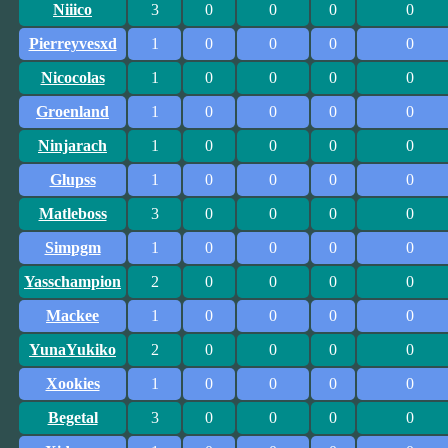
Niiico
3
0
0
0
0
Pierreyvesxd
1
0
0
0
0
Nicocolas
1
0
0
0
0
Groenland
1
0
0
0
0
Ninjarach
1
0
0
0
0
Glupss
1
0
0
0
0
Matleboss
3
0
0
0
0
Simpgm
1
0
0
0
0
Yasschampion
2
0
0
0
0
Mackee
1
0
0
0
0
YunaYukiko
2
0
0
0
0
Xookies
1
0
0
0
0
Begetal
3
0
0
0
0