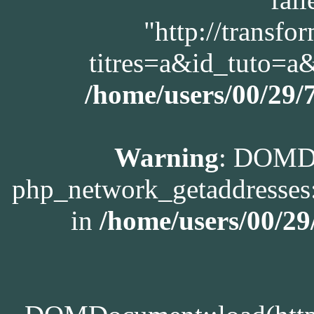
"http://transfo
titres=a&id_tuto=
/home/users/00/29
Warning
: DOMDo
php_network_getaddresses:
in
/home/users/00/2