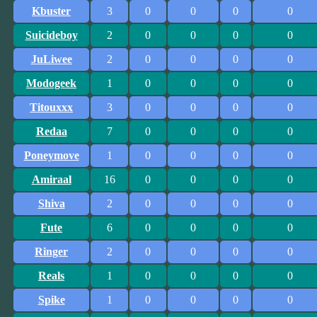
Kbuster
3
0
0
0
0
Suicideboy
2
0
0
0
0
JuLiwee
2
0
0
0
0
Modogeek
1
0
0
0
0
Titouxxx
3
0
0
0
0
Redaa
7
0
0
0
0
Poneymove
1
0
0
0
0
Amiraal
16
0
0
0
0
Shiva
2
0
0
0
0
Fute
6
0
0
0
0
Ringer
2
0
0
0
0
Reals
1
0
0
0
0
Spike
1
0
0
0
0