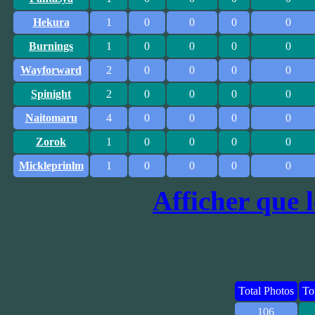
Hekura
1
0
0
0
0
Burnings
1
0
0
0
0
Wayforward
2
0
0
0
0
Spinight
2
0
0
0
0
Naitomaru
4
0
0
0
0
Zorok
1
0
0
0
0
Mickleprinlm
1
0
0
0
0
Afficher que le
Total Photos
To
106