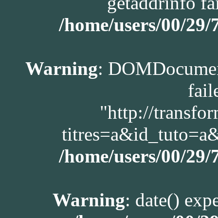
getaddrinfo fa
/home/users/00/29
Warning
: DOMDocument
fail
"http://transfo
titres=a&id_tuto=
/home/users/00/29
Warning
: date() exp