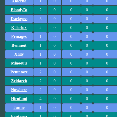
Xiderna
1
0
0
0
0
BloodyBt
2
0
0
0
0
Darkgoss
3
0
0
0
0
Killerlux
2
0
0
0
0
Frmages
1
0
0
0
0
Beninoit
1
0
0
0
0
Xlilly
1
0
0
0
0
Miaoouu
1
0
0
0
0
Peutatoze
2
0
0
0
0
Zeldarck
2
0
0
0
0
Nowhere
2
0
0
0
0
Hirofumi
4
0
0
0
0
Junne
1
0
0
0
0
Fantasya
1
0
0
0
0