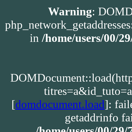
Warning
: DOMDo
php_network_getaddresses:
in
/home/users/00/2
DOMDocument::load(http:/
titres=a&id_tuto
[
domdocument.load
]: fa
getaddrinfo fa
/home/users/00/29