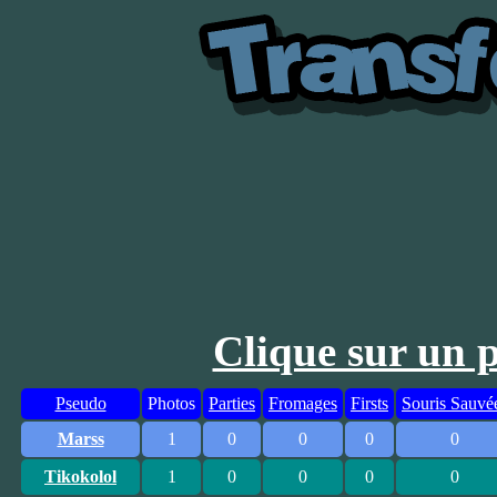
Clique sur un 
Pseudo
Photos
Parties
Fromages
Firsts
Souris Sauvé
Marss
1
0
0
0
0
Tikokolol
1
0
0
0
0