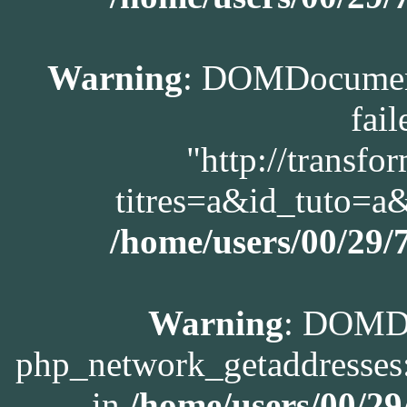
Warning
: DOMDocument
fail
"http://transfo
titres=a&id_tuto=
/home/users/00/29
Warning
: DOMDo
php_network_getaddresses:
in
/home/users/00/2