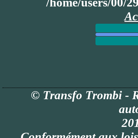
/home/users/00/
Ac
© Transfo Trombi - 
aut
201
Conformément aux lois i