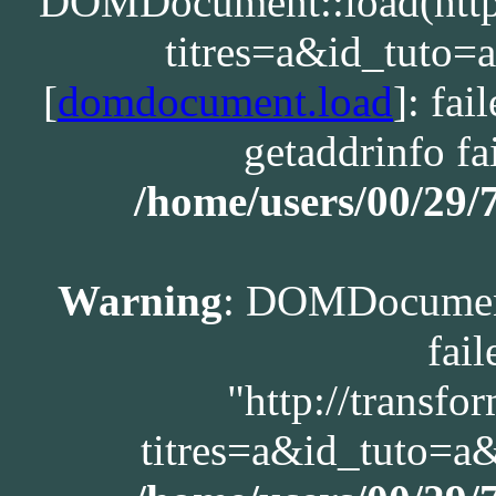
DOMDocument::load(http:/
titres=a&id_tuto
[
domdocument.load
]: fa
getaddrinfo fa
/home/users/00/29
Warning
: DOMDocument
fail
"http://transfo
titres=a&id_tuto=