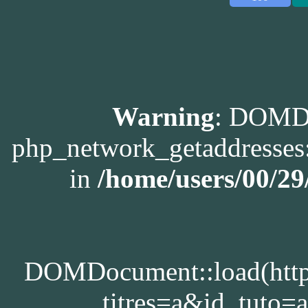
Warning
: DOMDo
php_network_getaddresses:
in
/home/users/00/2
DOMDocument::load(http:/
titres=a&id_tuto