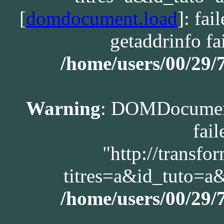
[
domdocument.load
]: fa
getaddrinfo fa
/home/users/00/29
Warning
: DOMDocument
fail
"http://transfo
titres=a&id_tuto=
/home/users/00/29