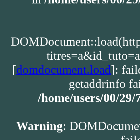
DOMDocument::load(http:/
titres=a&id_tuto
[
domdocument.load
]: fa
getaddrinfo fa
/home/users/00/29
Warning
: DOMDocument
fail