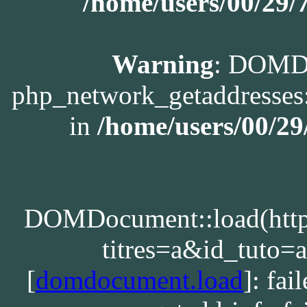
/home/users/00/29
Warning
: DOMDo
php_network_getaddresses:
in
/home/users/00/2
DOMDocument::load(http:/
titres=a&id_tuto
[
domdocument.load
]: fa